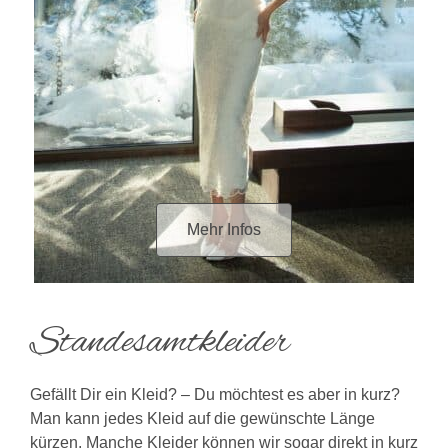
Brautkleid auch
Accessoires
an.
Hast du noch weitere Fragen? Wir beantworten alle
wichtigen Fragen rund um den Kauf Deines Brautkleides
ausführlich in unserem
FAQ
.
Trau Dich, uns zu kontaktieren oder vereinbare online
einen
Termin
zur Anprobe.
Wir lassen Deine Träume vom perfekten Brautkleid wahr
Mehr Infos
werden!
Video by
Alexander Hirsch
Standesamtkleider
Gefällt Dir ein Kleid? – Du möchtest es aber in kurz?
Man kann jedes Kleid auf die gewünschte Länge
kürzen. Manche Kleider können wir sogar direkt in kurz