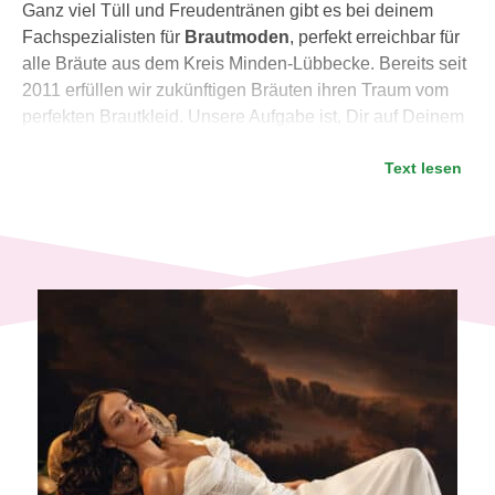
Ganz viel Tüll und Freudentränen gibt es bei deinem
Fachspezialisten für
Brautmoden
, perfekt erreichbar für
alle Bräute aus dem Kreis Minden-Lübbecke. Bereits seit
2011 erfüllen wir zukünftigen Bräuten ihren Traum vom
perfekten Brautkleid. Unsere Aufgabe ist, Dir auf Deinem
Weg zum schönsten Tag des Lebens zu einem
Text lesen
passenden Hochzeitsoutfit zu verhelfen. Seit unserem
Umzug 2018 von die Nähe von Minden können wir Dir
und deinen Begleitpersonen auf 500 qm mit fünf
separaten Umkleidebereichen
ganz viel Platz bieten.
In unserem großen, klimatisierten Brautmodegeschäft in
Hille-Rothenuffeln, nahe Minden führen wir
Hochzeitskleider in allen Stilrichtungen
von Größe 34
bis 56
. Ob Du eine Boho oder eine Classic Braut sein
möchtest, endlich Deinen Prinzessinnen-Mädchentraum
ausleben möchtest oder noch völlig unentschlossen bist:
Bei 400 Brautkleidern ist bestimmt auch Dein Traumkleid
dabei! Unsere Hochzeitskleider sind aus aktuellen