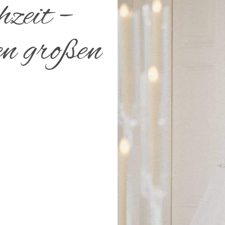
zeit –
en großen