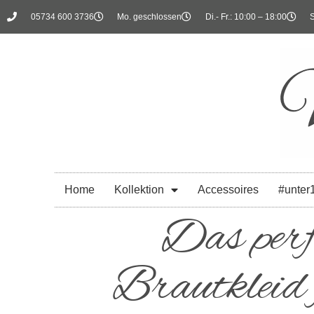
05734 600 3736
Mo. geschlossen
Di.- Fr.: 10:00 – 18:00
S
Home
Kollektion
Accessoires
#unter
Das perf
Brautkleid 