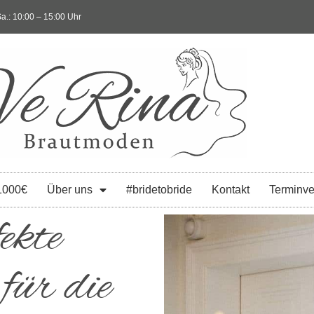
a.: 10:00 – 15:00 Uhr
1000€
Über uns
#bridetobride
Kontakt
Terminve
ekte
für die