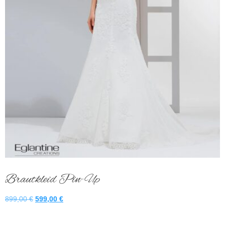
Brautkleid Pin-Up
899,00
€
599,00
€