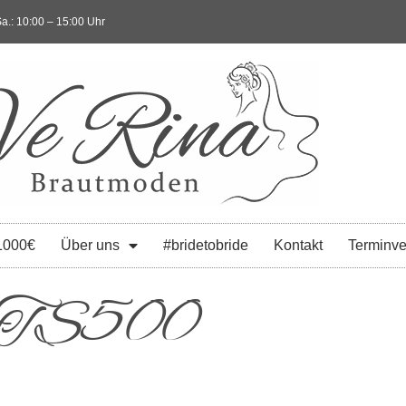
a.: 10:00 – 15:00 Uhr
1000€
Über uns
#bridetobride
Kontakt
Terminve
 DTS500