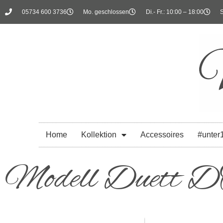
05734 600 3736
Mo. geschlossen
Di.- Fr.: 10:00 – 18:00
S
Home
Kollektion
Accessoires
#unter
Modell Duett