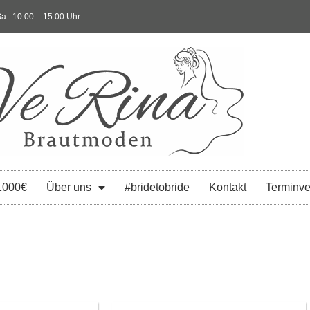
a.: 10:00 – 15:00 Uhr
1000€
Über uns
#bridetobride
Kontakt
Terminve