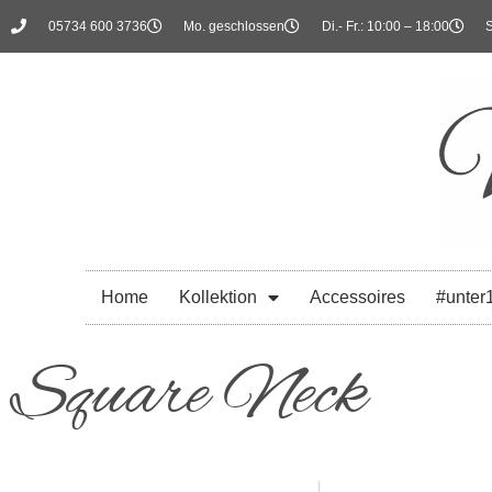
05734 600 3736
Mo. geschlossen
Di.- Fr.: 10:00 – 18:00
S
Home
Kollektion
Accessoires
#unter
Square Neck