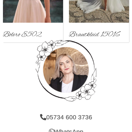
Bolero E502
Brautkleid 15016
05734 600 3736
WhatsApp