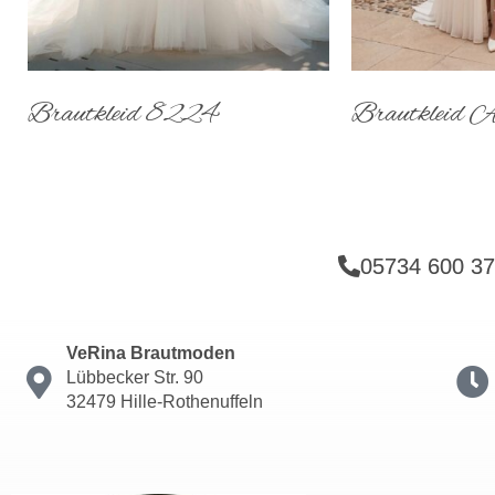
Brautkleid 8224
Brautkleid
05734 600 3
VeRina Brautmoden
Lübbecker Str. 90
32479 Hille-Rothenuffeln