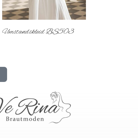
Umstandskleid BS503