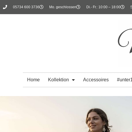
05734 600 3736
Mo. geschlossen
Di.- Fr.: 10:00 – 18:00
S
Home
Kollektion
Accessoires
#unter