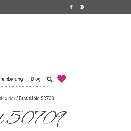
reinbarung
Blog
tkleider
/ Brautkleid 50709
id 50709