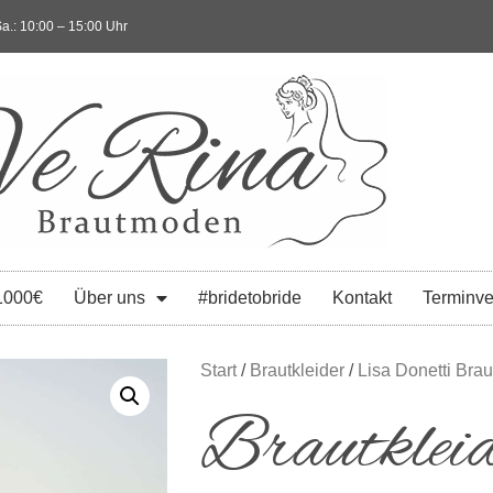
a.: 10:00 – 15:00 Uhr
1000€
Über uns
#bridetobride
Kontakt
Terminve
Start
/
Brautkleider
/
Lisa Donetti Brau
Brautkle