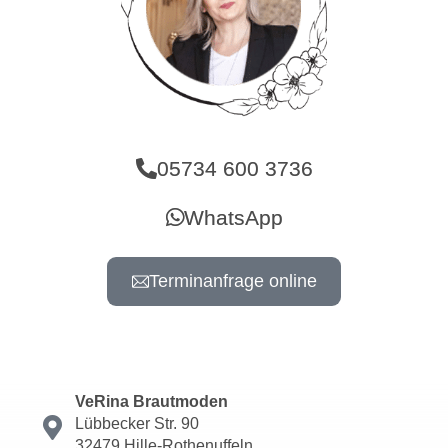
05734 600 3736
WhatsApp
Terminanfrage online
VeRina Brautmoden
Lübbecker Str. 90
32479 Hille-Rothenuffeln