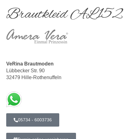
Brautkleid AL152
VeRina Brautmoden
Lübbecker Str. 90
32479 Hille-Rothenuffeln
05734 - 6003736