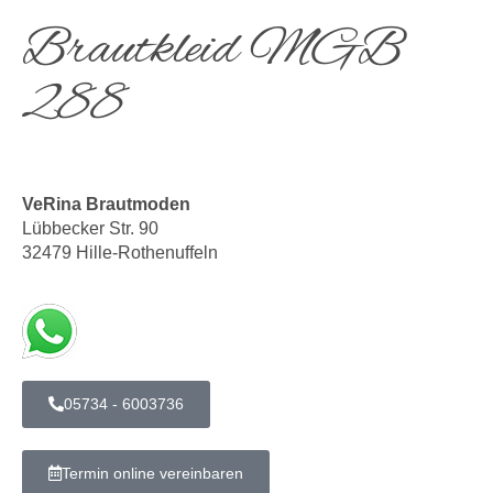
Brautkleid MGB
288
VeRina Brautmoden
Lübbecker Str. 90
32479 Hille-Rothenuffeln
05734 - 6003736
Termin online vereinbaren