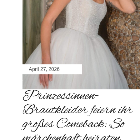
April 27, 2026
Prinzessinnen-
Brautkleider feiern ihr
großes Comeback: So
märchenhaft heiraten