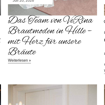
Juli 20, 2026
Das Team von VeRina
Brautmoden in Hille –
mit Herz für unsere
Bräute
Weiterlesen »