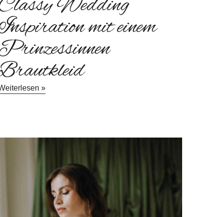
Classy Wedding
Inspiration mit einem
Prinzessinnen
Brautkleid
Weiterlesen »