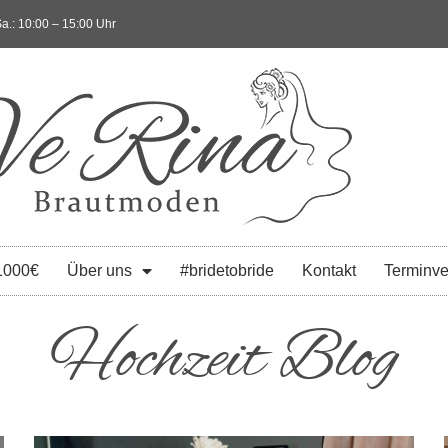
a.: 10:00 – 15:00 Uhr
1000€
Über uns
#bridetobride
Kontakt
Terminve
Hochzeit Blog