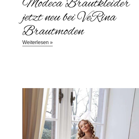
Modeca Brautkleider
jetzt neu bei VeRina
Brautmoden
Weiterlesen »