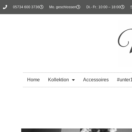
05734 600 3736
Mo. geschlossen
Di.- Fr.: 10:00 – 18:00
S
Home
Kollektion
Accessoires
#unter