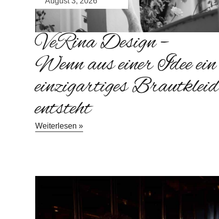
August 3, 2026
VeRina Design –
Wenn aus einer Idee ein
einzigartiges Brautkleid
entsteht
Weiterlesen »