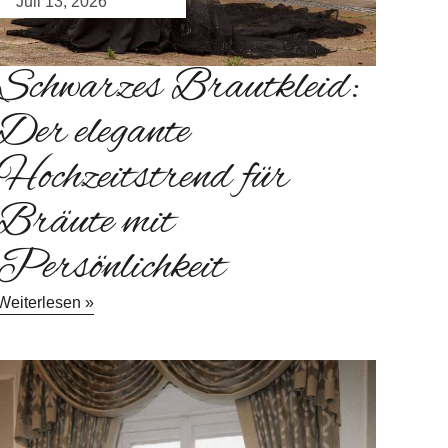
Juli 13, 2026
Schwarzes Brautkleid:
Der elegante
Hochzeitstrend für
Bräute mit
Persönlichkeit
Weiterlesen »